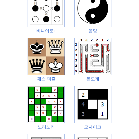
비나이로+
음양
체스 퍼즐
온도계
노리노리
모자이크