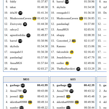
8.
fishly
01:37.87
8.
barruf
01:50.96
8.
mad
134
9.
takaz
01:40.58
9.
skybula
01:54.58
9.
zylg
10.
drla30
01:41.34
10.
renegade11
01:56.58
10.
Dou
19
11.
MushroomsCavern
01:43.24
11.
MushroomsCavern
01:56.85
11.
--- 
117
117
12.
Zixivyxity
01:44.58
12.
pandanlagl
01:57.00
12.
--- 
30
13.
rabcyr2
01:46.77
13.
AnnaMGS
02:05.91
13.
--- 
14.
agnesfredrika
01:49.87
14.
nbapip
02:08.39
14.
--- 
21
15.
barruf
01:50.96
15.
Conceited_2
02:11.07
15.
--- 
134
211
16.
skybula
01:54.58
16.
Kammo
02:15.06
16.
--- 
17.
renegade11
01:56.58
17.
falcondole
02:16.43
17.
--- 
46
18.
pandanlagl
01:57.00
18.
JesusIsSavior
02:47.79
18.
--- 
19.
AnnaMGS
01:57.64
19.
outlier
02:49.06
19.
--- 
18
20.
nbapip
02:03.27
20.
TheRealSavikivi
02:53.29
20.
--- 
20
MO3
AO5
1.
garbage
00:41.99
1.
garbage
00:42.39
1.
garb
245
245
2.
Anza2700
00:43.08
2.
Anza2700
00:43.52
2.
Anz
69
69
3.
jeremi1
00:43.16
3.
jeremi1
00:45.48
3.
jere
200
200
4.
skkrtthat#0988
00:49.14
4.
skkrtthat#0988
00:49.96
4.
skkr
123
123
5.
numbrr
00:49.22
5.
numbrr
00:50.44
5.
num
322
322