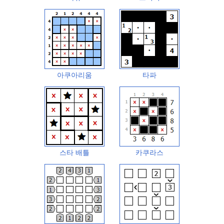
아쿠아리움
타파
스타 배틀
카쿠라스