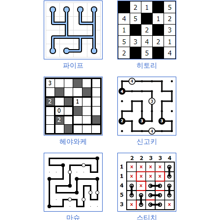
파이프
히토리
헤야와케
신고키
마슈
스티치