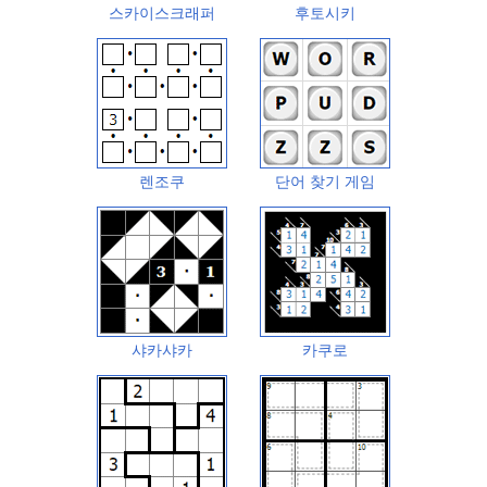
스카이스크래퍼
후토시키
렌조쿠
단어 찾기 게임
샤카샤카
카쿠로