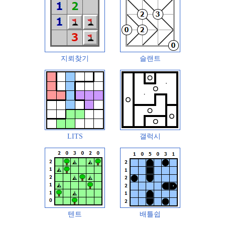
지뢰찾기
슬랜트
LITS
갤럭시
텐트
배틀쉽