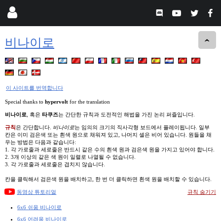
비나이로
이 사이트를 번역합니다
Special thanks to
hypervolt
for the translation
비나이로
, 혹은
타쿠즈
는 간단한 규칙과 도전적인 해법을 가진 논리 퍼즐입니다.
규칙
은 간단합니다.
비나이로
는 임의의 크기의 직사각형 보드에서 플레이됩니다. 일부
칸은 이미 검은색 또는 흰색 원으로 채워져 있고, 나머지 셀은 비어 있습니다. 원들을 채
우는 방법은 다음과 같습니다:
1. 각 가로줄과 세로줄은 반드시 같은 수의 흰색 원과 검은색 원을 가지고 있어야 합니다.
2. 3개 이상의 같은 색 원이 일렬로 나열될 수 없습니다.
3. 각 가로줄과 세로줄은 겹치지 않습니다.
칸을 클릭해서 검은색 원을 배치하고, 한 번 더 클릭하면 흰색 원을 배치할 수 있습니다.
동영상 튜토리얼
규칙 숨기기
6x6 쉬움 비나이로
6x6 어려움 비나이로