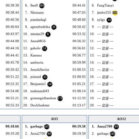
00:38.38
6.
llmt9
00:44.41
6.
FangTianyi
101
00:38.44
7.
Nieznany
00:47.05
7.
jimbo555
111
00:40.56
8.
pandanlagl
00:48.60
8.
zylgy
14
00:40.64
9.
agnesfredrika
00:50.42
9.
--- 없음 ---
21
00:43.97
10.
simsim29
00:53.32
10.
--- 없음 ---
8
00:44.08
11.
AnnaMGS
00:56.32
11.
--- 없음 ---
00:44.16
12.
gabobr
00:56.61
12.
--- 없음 ---
51
00:44.41
13.
Kammo
00:56.77
13.
--- 없음 ---
00:45.78
14.
ambiorix
00:59.99
14.
--- 없음 ---
00:50.42
15.
JesusIsSavior
01:00.55
15.
--- 없음 ---
00:51.22
16.
prinsed
01:00.93
16.
--- 없음 ---
35
00:53.32
17.
Benjamin1
01:05.21
17.
--- 없음 ---
14
00:54.06
18.
malenandi43
01:08.14
18.
--- 없음 ---
00:55.21
19.
grimmgirlfandom
01:12.33
19.
--- 없음 ---
173
00:55.33
20.
DuckSashimi
01:13.17
20.
--- 없음 ---
AO5
AO12
00:18.66
1.
garbage
00:19.58
1.
Anza2700
245
69
00:19.28
2.
Anza2700
00:19.59
2.
garbage
69
245