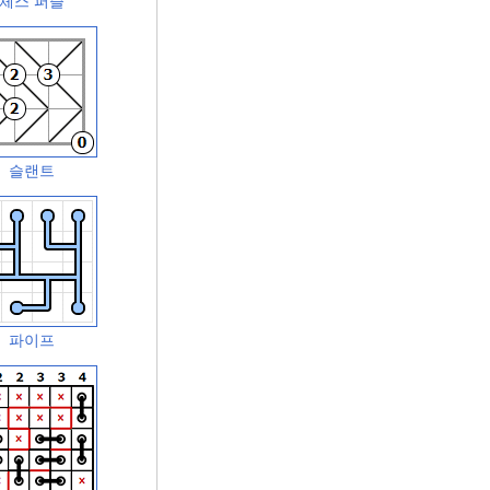
체스 퍼즐
슬랜트
파이프