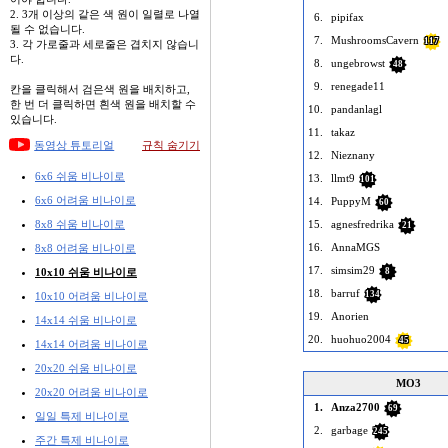
2. 3개 이상의 같은 색 원이 일렬로 나열
6.
pipifax
될 수 없습니다.
7.
MushroomsCavern
117
3. 각 가로줄과 세로줄은 겹치지 않습니
다.
8.
ungebrowst
48
9.
renegade11
칸을 클릭해서 검은색 원을 배치하고,
한 번 더 클릭하면 흰색 원을 배치할 수
10.
pandanlagl
있습니다.
11.
takaz
동영상 튜토리얼
규칙 숨기기
12.
Nieznany
6x6 쉬움 비나이로
13.
llmt9
101
6x6 어려움 비나이로
14.
PuppyM
60
8x8 쉬움 비나이로
15.
agnesfredrika
21
16.
AnnaMGS
8x8 어려움 비나이로
17.
simsim29
10x10 쉬움 비나이로
8
18.
barruf
134
10x10 어려움 비나이로
19.
Anorien
14x14 쉬움 비나이로
20.
huohuo2004
45
14x14 어려움 비나이로
20x20 쉬움 비나이로
MO3
20x20 어려움 비나이로
1.
Anza2700
69
일일 특제 비나이로
2.
garbage
245
주간 특제 비나이로