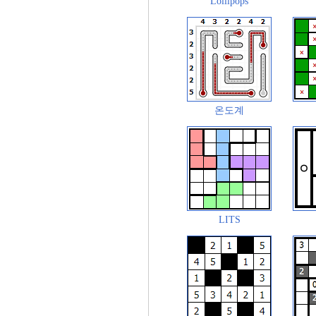
Lollipops
온도계
LITS