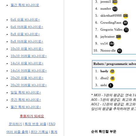
3.
jeremi1
200
월간 특제 비나이로
4.
numbrr
322
5.
skkrtthat#0988
123
6x6 쉬움 비나이로+
6.
CrowdingFaun
80
6x6 어려움 비나이로+
7.
Gregorio Valles
75
8x8 쉬움 비나이로+
8.
jaybrainer
275
8x8 어려움 비나이로+
9.
vx14
184
10x10 쉬움 비나이로+
10.
Noooo-dle
65
10x10 어려움 비나이로+
14x14 쉬움 비나이로+
Robots / programmatic solve
14x14 어려움 비나이로+
1.
baely
46
20x20 쉬움 비나이로+
1.
dbut2
41
20x20 어려움 비나이로+
3.
siebi
1
일일 특제 비나이로+
* MO3 - 3판의 평균값. 연속 
주간 특제 비나이로+
AO5 - 5판의 평균값. 최고와
AO12 - 12판의 평균값. 최고
월간 특제 비나이로+
당신의 평균을 추적하려면 로
후원자가 되세요
문의하기
|
특정 번호 퍼즐
|
FAQ
순위 확인할 부문
여러 퍼즐 출력
|
최단 기록실
|
통계