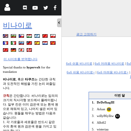
비나이로
광고 고정하기
이 사이트를 번역합니다
6x6 쉬움 비나이로
|
6x6 어려움 비나이로
|
8
Special thanks to
hypervolt
for the
translation
6x6 쉬움 비나이로+
|
6x6 어려움 비나이로+
|
비나이로
, 혹은
타쿠즈
는 간단한 규칙
과 도전적인 해법을 가진 논리 퍼즐입
니다.
이번 달
규칙
은 간단합니다.
비나이로
는 임의의
크기의 직사각형 보드에서 플레이됩니
1.
DrDrfbagIII
다. 일부 칸은 이미 검은색 또는 흰색 원
으로 채워져 있고, 나머지 셀은 비어 있
2.
Arkan
99
습니다. 원들을 채우는 방법은 다음과
3.
willy86ylliw
61
같습니다:
1. 각 가로줄과 세로줄은 반드시 같은
4.
Albi62
수의 흰색 원과 검은색 원을 가지고 있
5.
wisteriaa
어야 합니다.