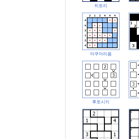
히토리
아쿠아리움
후토시키