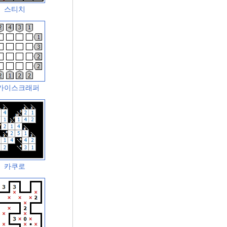
스티치
카이스크래퍼
카쿠로