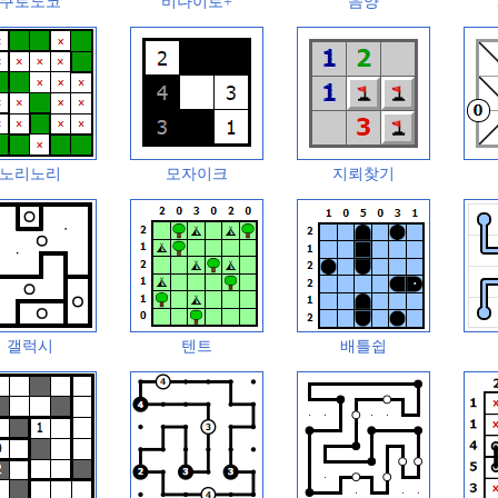
쿠로도코
비나이로+
음양
노리노리
모자이크
지뢰찾기
갤럭시
텐트
배틀쉽