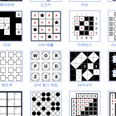
헤야와케
신고키
마슈
타파
스타 배틀
카쿠라스
스
렌조쿠
단어 찾기 게임
샤카샤카