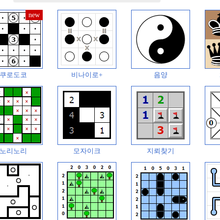
쿠로도코
비나이로+
음양
노리노리
모자이크
지뢰찾기