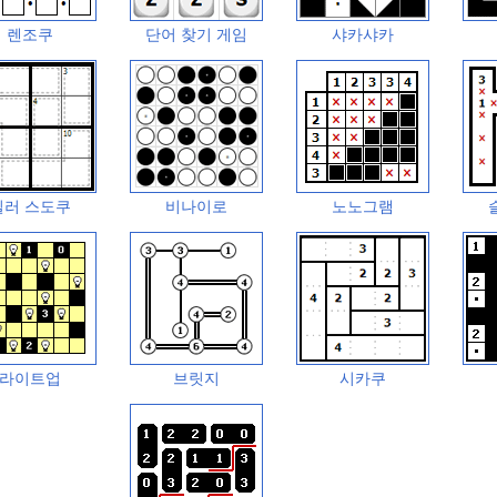
렌조쿠
단어 찾기 게임
샤카샤카
킬러 스도쿠
비나이로
노노그램
라이트업
브릿지
시카쿠