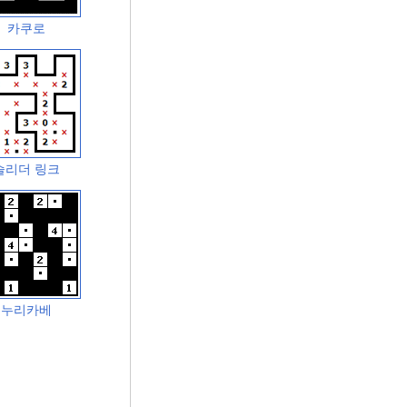
카쿠로
슬리더 링크
누리카베