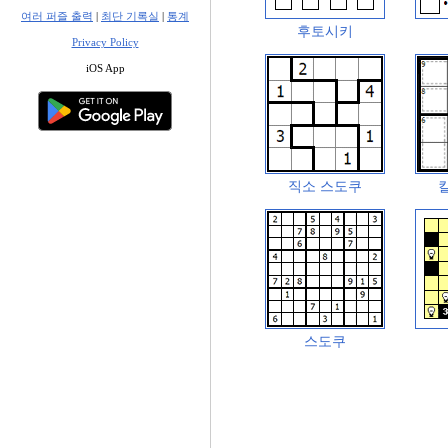
여러 퍼즐 출력
|
최단 기록실
|
통계
후토시키
Privacy Policy
iOS App
직소 스도쿠
스도쿠