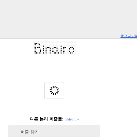
광고 제거
다른 논리 퍼즐들:
hide
show