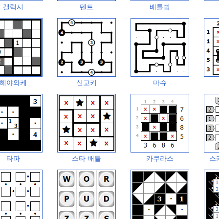
갤럭시
텐트
배틀쉽
헤야와케
신고키
마슈
타파
스타 배틀
카쿠라스
스