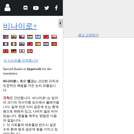
비나이로+
광고 고정하기
이 사이트를 번역합니다
Special thanks to
hypervolt
for the
translation
비나이로+
, 혹은
탱고
는 간단한 규칙과
도전적인 해법을 가진 논리 퍼즐입니
다.
규칙
은 간단합니다.
비나이로+
는 임의
의 크기의 직사각형 보드에서 플레이됩
니다. 일부 칸은 이미 검은색 또는 흰색
원으로 채워져 있고, 나머지 셀은 비어
있습니다. 원들을 채우는 방법은 다음
과 같습니다:
1. 각 가로줄과 세로줄은 반드시 같은
수의 흰색 원과 검은색 원을 가지고 있
어야 합니다.