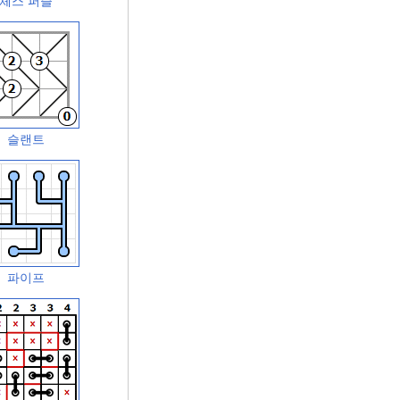
체스 퍼즐
슬랜트
파이프