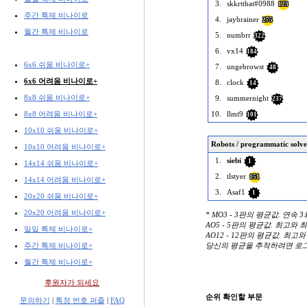
3.
skkrtthat#0988
123
주간 특제 비나이로
4.
jaybrainer
275
월간 특제 비나이로
5.
numbrr
322
6.
vx14
184
6x6 쉬움 비나이로+
7.
ungebrowst
48
6x6 어려움 비나이로+
8.
clock
14
8x8 쉬움 비나이로+
9.
summernight
237
8x8 어려움 비나이로+
10.
llmt9
101
10x10 쉬움 비나이로+
Robots / programmatic solve
10x10 어려움 비나이로+
1.
siebi
1
14x14 쉬움 비나이로+
2.
tlstyer
151
14x14 어려움 비나이로+
3.
Asaf1
1
20x20 쉬움 비나이로+
20x20 어려움 비나이로+
* MO3 - 3판의 평균값. 연속 
AO5 - 5판의 평균값. 최고와
일일 특제 비나이로+
AO12 - 12판의 평균값. 최고
주간 특제 비나이로+
당신의 평균을 추적하려면 로
월간 특제 비나이로+
후원자가 되세요
순위 확인할 부문
문의하기
|
특정 번호 퍼즐
|
FAQ