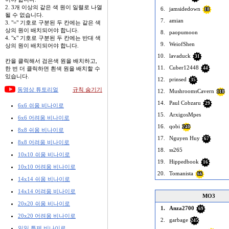
2. 3개 이상의 같은 색 원이 일렬로 나열
6.
jamsidedown
18
될 수 없습니다.
7.
amian
3. "=" 기호로 구분된 두 칸에는 같은 색
상의 원이 배치되어야 합니다.
8.
paopumoon
4. "x" 기호로 구분된 두 칸에는 반대 색
9.
WeiofShen
상의 원이 배치되어야 합니다.
10.
lavaduck
31
칸을 클릭해서 검은색 원을 배치하고,
11.
Cuber12448
한 번 더 클릭하면 흰색 원을 배치할 수
44
있습니다.
12.
prinsed
35
동영상 튜토리얼
규칙 숨기기
12.
MushroomsCavern
118
14.
Paul Cobzaru
29
6x6 쉬움 비나이로
15.
ArxigosMpes
6x6 어려움 비나이로
16.
qobi
240
8x8 쉬움 비나이로
17.
Nguyen Huy
67
8x8 어려움 비나이로
18.
ss265
10x10 쉬움 비나이로
19.
Hippedbook
16
10x10 어려움 비나이로
20.
Tomanista
66
14x14 쉬움 비나이로
14x14 어려움 비나이로
MO3
20x20 쉬움 비나이로
1.
Anza2700
69
20x20 어려움 비나이로
2.
garbage
245
일일 특제 비나이로