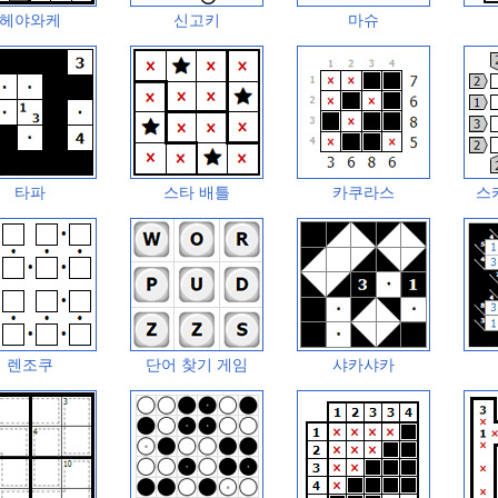
헤야와케
신고키
마슈
타파
스타 배틀
카쿠라스
스
렌조쿠
단어 찾기 게임
샤카샤카