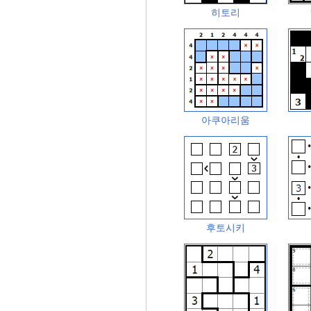
히토리
아쿠아리움
후토시키