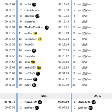
00:10.64
6.
noliai
00:17.42
6.
--- 없음 ---
231
00:10.76
7.
chimichimm
00:17.50
7.
--- 없음 ---
00:11.48
8.
Megzarr
00:19.15
8.
--- 없음 ---
30
00:11.54
9.
albertobe
00:19.43
9.
--- 없음 ---
00:12.91
10.
TheRealSavikivi
00:19.61
10.
--- 없음 ---
20
00:13.27
11.
outlier
00:19.69
11.
--- 없음 ---
19
00:13.58
12.
falcondole
00:20.18
12.
--- 없음 ---
46
00:13.58
13.
Rob993
00:25.09
13.
--- 없음 ---
00:13.79
14.
lenne
00:25.65
14.
--- 없음 ---
97
00:14.53
15.
Katander
00:26.62
15.
--- 없음 ---
00:14.67
16.
qobi
00:26.83
16.
--- 없음 ---
240
00:15.05
16.
jimbo555
00:26.83
17.
--- 없음 ---
111
00:15.07
18.
IanTheG
00:31.80
18.
--- 없음 ---
5
00:15.86
19.
amena
00:45.17
19.
--- 없음 ---
25
00:16.24
20.
zylgy
00:50.39
20.
--- 없음 ---
15
AO5
AO12
00:06.76
1.
Anza2700
00:07.80
1.
Anza2700
69
69
00:07.59
2.
garbage
00:07.92
2.
garbage
245
245