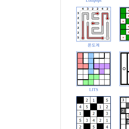
Lollipops
온도계
LITS