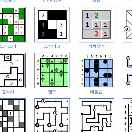
쿠로도코
비나이로+
음양
노리노리
모자이크
지뢰찾기
갤럭시
텐트
배틀쉽