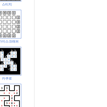
스티치
카이스크래퍼
카쿠로