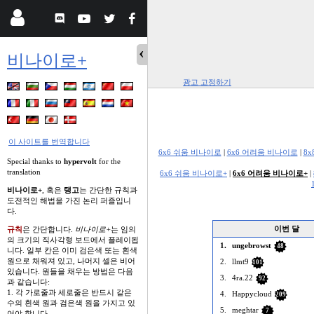
비나이로+
광고 고정하기
이 사이트를 번역합니다
6x6 쉬움 비나이로
|
6x6 어려움 비나이로
|
8
Special thanks to
hypervolt
for the
translation
6x6 쉬움 비나이로+
|
6x6 어려움 비나이로+
|
비나이로+
, 혹은
탱고
는 간단한 규칙과
도전적인 해법을 가진 논리 퍼즐입니
다.
이번 달
규칙
은 간단합니다.
비나이로+
는 임의
의 크기의 직사각형 보드에서 플레이됩
1.
ungebrowst
48
니다. 일부 칸은 이미 검은색 또는 흰색
원으로 채워져 있고, 나머지 셀은 비어
2.
llmt9
101
있습니다. 원들을 채우는 방법은 다음
3.
4ra.22
92
과 같습니다:
1. 각 가로줄과 세로줄은 반드시 같은
4.
Happycloud
209
수의 흰색 원과 검은색 원을 가지고 있
5.
meghtar
7
어야 합니다.