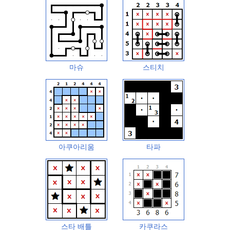
마슈
스티치
아쿠아리움
타파
스타 배틀
카쿠라스