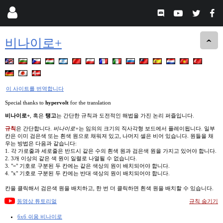
비나이로+
이 사이트를 번역합니다
Special thanks to
hypervolt
for the translation
비나이로+
, 혹은
탱고
는 간단한 규칙과 도전적인 해법을 가진 논리 퍼즐입니다.
규칙
은 간단합니다.
비나이로+
는 임의의 크기의 직사각형 보드에서 플레이됩니다. 일부
칸은 이미 검은색 또는 흰색 원으로 채워져 있고, 나머지 셀은 비어 있습니다. 원들을 채
우는 방법은 다음과 같습니다:
1. 각 가로줄과 세로줄은 반드시 같은 수의 흰색 원과 검은색 원을 가지고 있어야 합니다.
2. 3개 이상의 같은 색 원이 일렬로 나열될 수 없습니다.
3. "=" 기호로 구분된 두 칸에는 같은 색상의 원이 배치되어야 합니다.
4. "x" 기호로 구분된 두 칸에는 반대 색상의 원이 배치되어야 합니다.
칸을 클릭해서 검은색 원을 배치하고, 한 번 더 클릭하면 흰색 원을 배치할 수 있습니다.
동영상 튜토리얼
규칙 숨기기
6x6 쉬움 비나이로