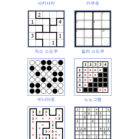
샤카샤카
카쿠로
직소 스도쿠
킬러 스도쿠
비나이로
노노그램