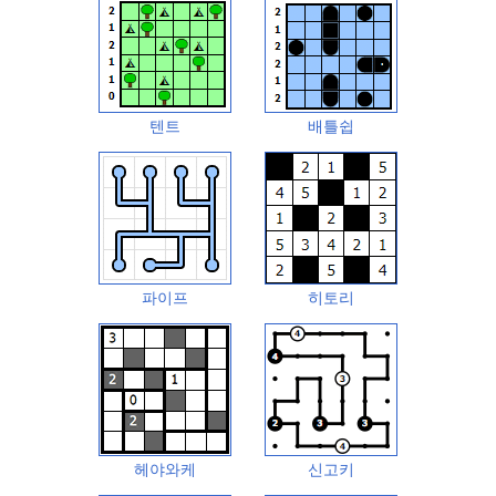
텐트
배틀쉽
파이프
히토리
헤야와케
신고키