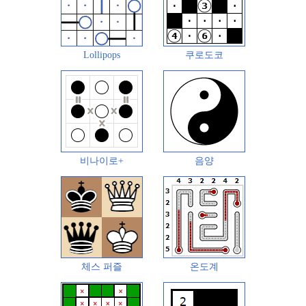
Lollipops
쿠로도코
비나이로+
음양
체스 퍼즐
온도계