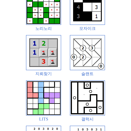
노리노리
모자이크
지뢰찾기
슬랜트
LITS
갤럭시