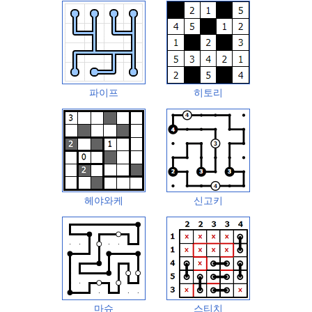
파이프
히토리
헤야와케
신고키
마슈
스티치