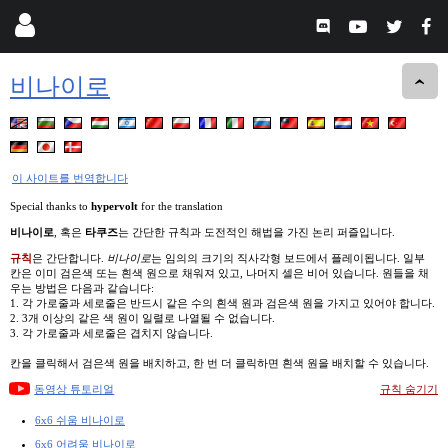
비나이로
이 사이트를 번역합니다
Special thanks to
hypervolt
for the translation
비나이로
, 혹은
타쿠즈
는 간단한 규칙과 도전적인 해법을 가진 논리 퍼즐입니다.
규칙
은 간단합니다.
비나이로
는 임의의 크기의 직사각형 보드에서 플레이됩니다. 일부
칸은 이미 검은색 또는 흰색 원으로 채워져 있고, 나머지 셀은 비어 있습니다. 원들을 채
우는 방법은 다음과 같습니다:
1. 각 가로줄과 세로줄은 반드시 같은 수의 흰색 원과 검은색 원을 가지고 있어야 합니다.
2. 3개 이상의 같은 색 원이 일렬로 나열될 수 없습니다.
3. 각 가로줄과 세로줄은 겹치지 않습니다.
칸을 클릭해서 검은색 원을 배치하고, 한 번 더 클릭하면 흰색 원을 배치할 수 있습니다.
동영상 튜토리얼
규칙 숨기기
6x6 쉬움 비나이로
6x6 어려움 비나이로