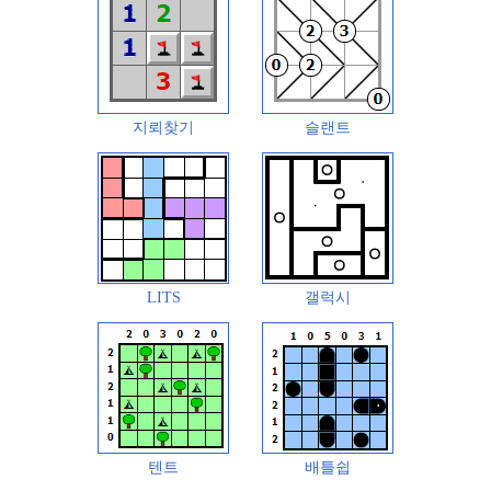
지뢰찾기
슬랜트
LITS
갤럭시
텐트
배틀쉽