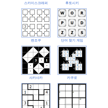
스카이스크래퍼
후토시키
렌조쿠
단어 찾기 게임
샤카샤카
카쿠로