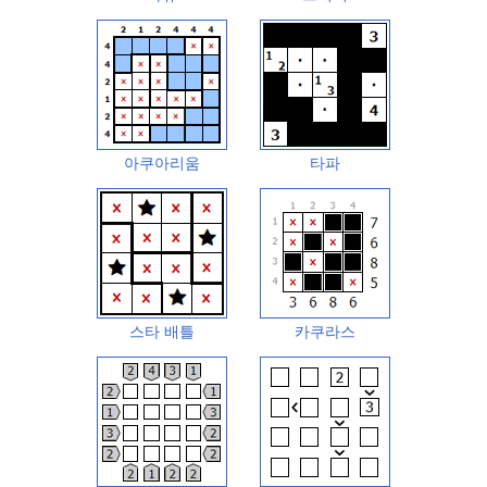
아쿠아리움
타파
스타 배틀
카쿠라스