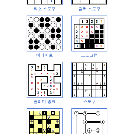
직소 스도쿠
킬러 스도쿠
비나이로
노노그램
슬리더 링크
스도쿠