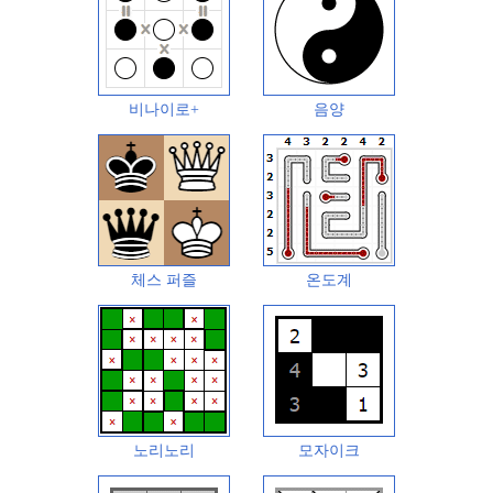
비나이로+
음양
체스 퍼즐
온도계
노리노리
모자이크