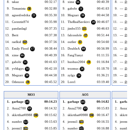
8.
takaz
00:32.17
8.
xime
00:40.39
8.
--- 없음
66
9.
Tomanista
00:32.80
9.
gabobr
00:41.63
9.
--- 없음
65
51
10.
agnesfredrika
00:35.30
10.
Megzarr
00:44.58
10.
--- 없음
21
30
11.
Corentin974
00:35.98
11.
TheRealSavikivi
00:46.07
11.
--- 없음
20
12.
pandanlagl
00:37.35
12.
jimbo555
00:46.63
12.
--- 없음
111
13.
Berit
00:37.38
13.
falcondole
00:51.44
13.
--- 없음
46
14.
raelkid
00:37.56
14.
outlier
00:54.60
14.
--- 없음
106
18
15.
Emily Flood
00:38.44
15.
DoubleA
00:56.99
15.
--- 없음
17
80
16.
xime
00:40.39
16.
FangTianyi
01:11.55
16.
--- 없음
66
17.
gabobr
00:41.63
17.
huohuo2004
01:16.84
17.
--- 없음
51
45
18.
yvhkgys
00:42.10
18.
trozmus
01:18.70
18.
--- 없음
34
26
19.
Megzarr
00:44.58
19.
zylgy
01:36.21
19.
--- 없음
30
14
20.
Odenzon
00:45.52
20.
Lore1
03:19.40
20.
--- 없음
45
MO3
AO5
1.
garbage
00:14.23
1.
garbage
00:14.82
1.
garbag
245
245
2.
Anza2700
00:14.32
2.
Anza2700
00:15.83
2.
Anza2
69
69
3.
skkrtthat#0988
00:15.62
3.
skkrtthat#0988
00:16.47
3.
skkrtth
123
123
4.
numbrr
00:15.63
4.
jeremi1
00:16.55
4.
jeremi1
322
200
5.
jeremi1
00:15.85
5.
numbrr
00:16.88
5.
numbrr
200
322